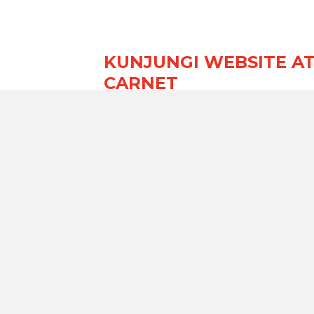
KUNJUNGI WEBSITE A
CARNET
Kadin Kota Pagaralam
Kamar Dagang dan Industri Indonesia
Jl. Pattimura No. 115, Kota Pagaralam, Provinsi Sumate
Selatan 31106