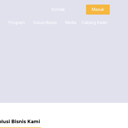
Kontak
Masuk
i
Program
Solusi Bisnis
Media
Cabang Kadin
olusi Bisnis Kami