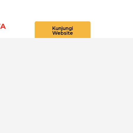
TA
Kunjungi
Website
Dataweb
Aceh Tamiang
ra